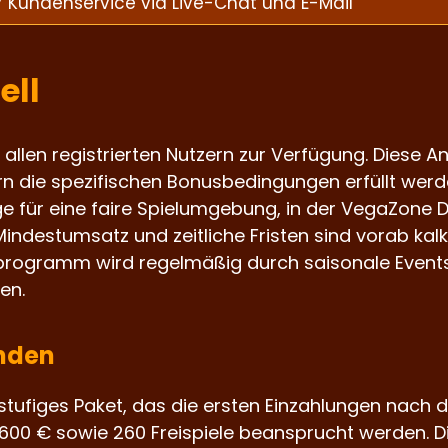
 Kundenservice via Live-Chat und E-Mail
ell
llen registrierten Nutzern zur Verfügung. Diese 
fern die spezifischen Bonusbedingungen erfüllt wer
 für eine faire Spielumgebung, in der VegaZone D
ndestumsatz und zeitliche Fristen sind vorab kalk
usprogramm wird regelmäßig durch saisonale Event
en.
nden
figes Paket, das die ersten Einzahlungen nach de
00 € sowie 260 Freispiele beansprucht werden. Di