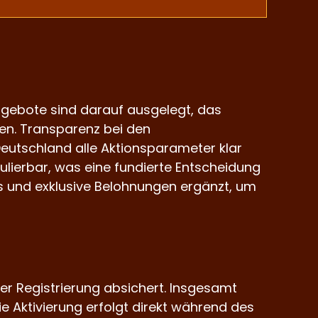
Angebote sind darauf ausgelegt, das
den. Transparenz bei den
eutschland alle Aktionsparameter klar
ulierbar, was eine fundierte Entscheidung
s und exklusive Belohnungen ergänzt, um
r Registrierung absichert. Insgesamt
e Aktivierung erfolgt direkt während des