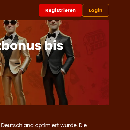
Registrieren
Login
tbonus bis
s
n Deutschland optimiert wurde. Die