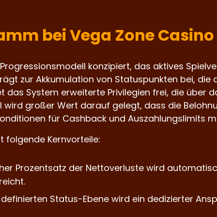
ramm bei Vega Zone Casino
 Progressionsmodell konzipiert, das aktives Spielv
 trägt zur Akkumulation von Statuspunkten bei, die
et das System erweiterte Privilegien frei, die üb
l wird großer Wert darauf gelegt, dass die Belohnu
 Konditionen für Cashback und Auszahlungslimits m
 folgende Kernvorteile:
her Prozentsatz der Nettoverluste wird automatisch
eicht.
 definierten Status-Ebene wird ein dedizierter An