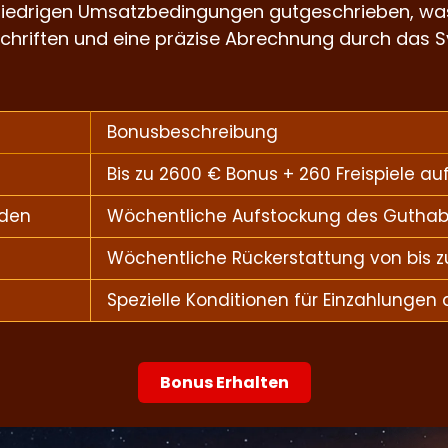
iedrigen Umsatzbedingungen gutgeschrieben, was e
schriften und eine präzise Abrechnung durch das S
Bonusbeschreibung
Bis zu 2600 € Bonus + 260 Freispiele au
den
Wöchentliche Aufstockung des Guthab
Wöchentliche Rückerstattung von bis z
Spezielle Konditionen für Einzahlungen
Bonus Erhalten