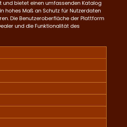
rt und bietet einen umfassenden Katalog
 ein hohes Maß an Schutz für Nutzerdaten
oren. Die Benutzeroberfläche der Plattform
Dealer und die Funktionalität des