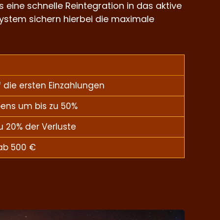
ine schnelle Reintegration in das aktive
ystem sichern hierbei die maximale
f die ersten Einzahlungen
ens um bis zu 50%
u 20% der Verluste
 ab 500 €