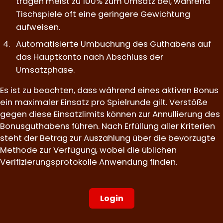
tragen meist zu 100% zum Umsatz bei, während
Tischspiele oft eine geringere Gewichtung
aufweisen.
Automatisierte Umbuchung des Guthabens auf
das Hauptkonto nach Abschluss der
Umsatzphase.
Es ist zu beachten, dass während eines aktiven Bonus
ein maximaler Einsatz pro Spielrunde gilt. Verstöße
gegen diese Einsatzlimits können zur Annullierung des
Bonusguthabens führen. Nach Erfüllung aller Kriterien
steht der Betrag zur Auszahlung über die bevorzugte
Methode zur Verfügung, wobei die üblichen
Verifizierungsprotokolle Anwendung finden.
Login