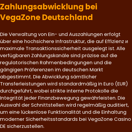
Zahlungsabwicklung bei
VegaZone Deutschland
Die Verwaltung von Ein- und Auszahlungen erfolgt
über eine hochsichere Infrastruktur, die auf Effizienz и
maximale Transaktionssicherheit ausgelegt ist. Alle
verfügbaren Zahlungskanäle sind präzise auf die
regulatorischen Rahmenbedingungen und die
gängigen Präferenzen im deutschen Markt
abgestimmt. Die Abwicklung sämtlicher
Transferleistungen wird standardmäßig in Euro (EUR)
durchgeführt, wobei strikte interne Protokolle die
Integrität jeder Finanzbewegung gewährleisten. Die
Auswahl der Schnittstellen wird regelmäßig auditiert,
um eine lückenlose Funktionalität und die Einhaltung
moderner Sicherheitsstandards bei VegaZone Casino
DE sicherzustellen.