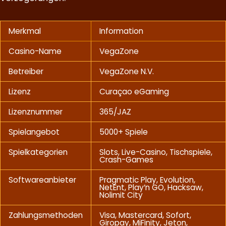
Merkmal
Information
Casino-Name
VegaZone
Betreiber
VegaZone N.V.
Lizenz
Curaçao eGaming
Lizenznummer
365/JAZ
Spielangebot
5000+ Spiele
Spielkategorien
Slots, Live-Casino, Tischspiele,
Crash-Games
Softwareanbieter
Pragmatic Play, Evolution,
NetEnt, Play’n GO, Hacksaw,
Nolimit City
Zahlungsmethoden
Visa, Mastercard, Sofort,
Giropay, MiFinity, Jeton,