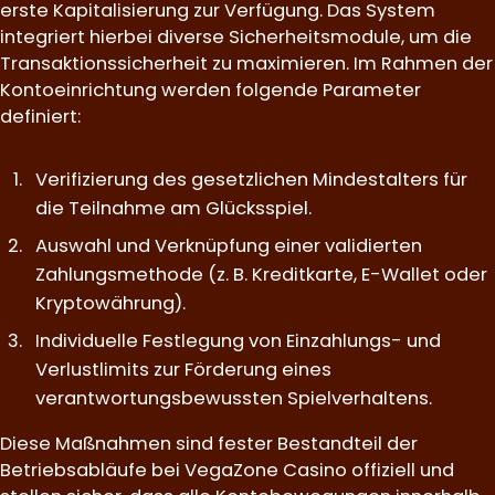
erste Kapitalisierung zur Verfügung. Das System
integriert hierbei diverse Sicherheitsmodule, um die
Transaktionssicherheit zu maximieren. Im Rahmen der
Kontoeinrichtung werden folgende Parameter
definiert:
Verifizierung des gesetzlichen Mindestalters für
die Teilnahme am Glücksspiel.
Auswahl und Verknüpfung einer validierten
Zahlungsmethode (z. B. Kreditkarte, E-Wallet oder
Kryptowährung).
Individuelle Festlegung von Einzahlungs- und
Verlustlimits zur Förderung eines
verantwortungsbewussten Spielverhaltens.
Diese Maßnahmen sind fester Bestandteil der
Betriebsabläufe bei VegaZone Casino offiziell und