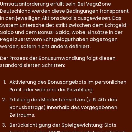
Umsatzanforderung erfüllt sein. Bei VegaZone
Deutschland werden diese Bedingungen transparent
in den jeweiligen Aktionsdetails ausgewiesen. Das
System unterscheidet strikt zwischen dem Echtgeld-
Saldo und dem Bonus-Saldo, wobei Einsätze in der
Regel zuerst vom Echtgeldguthaben abgezogen
werden, sofern nicht anders definiert.
Der Prozess der Bonusumwandlung folgt diesen
standardisierten Schritten:
Aktivierung des Bonusangebots im persönlichen
Profil oder während der Einzahlung.
Erfüllung des Mindestumsatzes (z. B. 40x des
Bonusbetrags) innerhalb des vorgegebenen
Zeitraums.
Berücksichtigung der Spielgewichtung: Slots