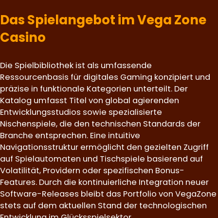
Das Spielangebot im Vega Zone
Casino
Die Spielbibliothek ist als umfassende
Ressourcenbasis für digitales Gaming konzipiert und
präzise in funktionale Kategorien unterteilt. Der
Katalog umfasst Titel von global agierenden
Entwicklungsstudios sowie spezialisierte
Nischenspiele, die den technischen Standards der
Branche entsprechen. Eine intuitive
Navigationsstruktur ermöglicht den gezielten Zugriff
auf Spielautomaten und Tischspiele basierend auf
Volatilität, Providern oder spezifischen Bonus-
Features. Durch die kontinuierliche Integration neuer
Software-Releases bleibt das Portfolio von VegaZone
stets auf dem aktuellen Stand der technologischen
Entwicklung im Glücksspielsektor.