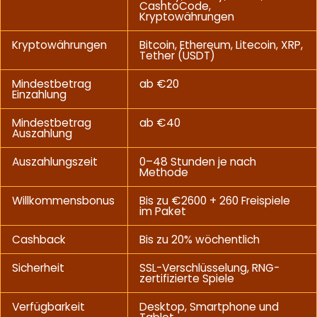
CashtoCode,
Kryptowährungen
Kryptowährungen
Bitcoin, Ethereum, Litecoin, XRP,
Tether (USDT)
Mindestbetrag
ab €20
Einzahlung
Mindestbetrag
ab €40
Auszahlung
Auszahlungszeit
0–48 Stunden je nach
Methode
Willkommensbonus
Bis zu €2600 + 260 Freispiele
im Paket
Cashback
Bis zu 20% wöchentlich
Sicherheit
SSL-Verschlüsselung, RNG-
zertifizierte Spiele
Verfügbarkeit
Desktop, Smartphone und