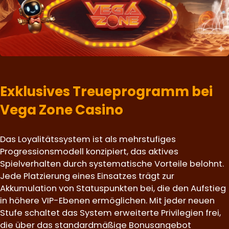
Exklusives Treueprogramm bei
Vega Zone Casino
Das Loyalitätssystem ist als mehrstufiges
Progressionsmodell konzipiert, das aktives
Spielverhalten durch systematische Vorteile belohnt.
Jede Platzierung eines Einsatzes trägt zur
Akkumulation von Statuspunkten bei, die den Aufstieg
in höhere VIP-Ebenen ermöglichen. Mit jeder neuen
Stufe schaltet das System erweiterte Privilegien frei,
die über das standardmäßige Bonusangebot