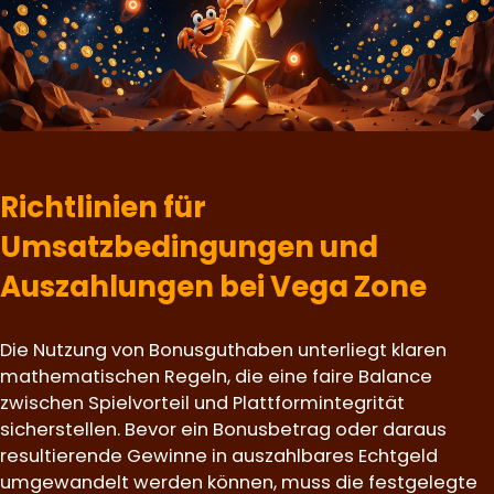
Richtlinien für
Umsatzbedingungen und
Auszahlungen bei Vega Zone
Die Nutzung von Bonusguthaben unterliegt klaren
mathematischen Regeln, die eine faire Balance
zwischen Spielvorteil und Plattformintegrität
sicherstellen. Bevor ein Bonusbetrag oder daraus
resultierende Gewinne in auszahlbares Echtgeld
umgewandelt werden können, muss die festgelegte