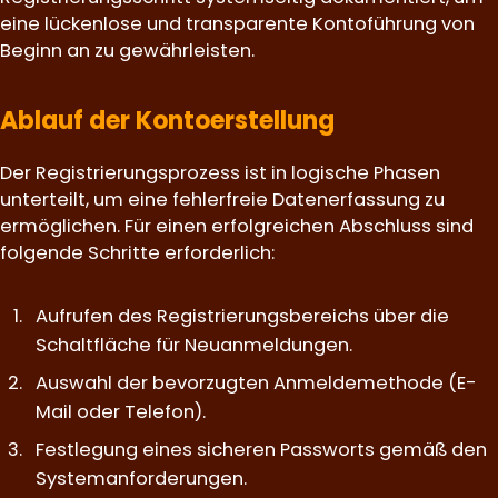
eine lückenlose und transparente Kontoführung von
Beginn an zu gewährleisten.
Ablauf der Kontoerstellung
Der Registrierungsprozess ist in logische Phasen
unterteilt, um eine fehlerfreie Datenerfassung zu
ermöglichen. Für einen erfolgreichen Abschluss sind
folgende Schritte erforderlich:
Aufrufen des Registrierungsbereichs über die
Schaltfläche für Neuanmeldungen.
Auswahl der bevorzugten Anmeldemethode (E-
Mail oder Telefon).
Festlegung eines sicheren Passworts gemäß den
Systemanforderungen.