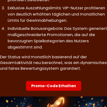
Exklusive Auszahlungslimits: VIP-Nutzer profitieren
von deutlich erhöhten täglichen und monatlichen
Limits für Gewinnabhebungen.
Individuelle Bonusangebote: Das System generiert
maßgeschneiderte Promotionen, die auf die
bevorzugten Spielkategorien des Nutzers
abgestimmt sind.
Der Status wird monatlich basierend auf der
Gesamtaktivität neu berechnet, was ein dynamisches
und faires Bewertungssystem garantiert.
Promo-Code Erhalten