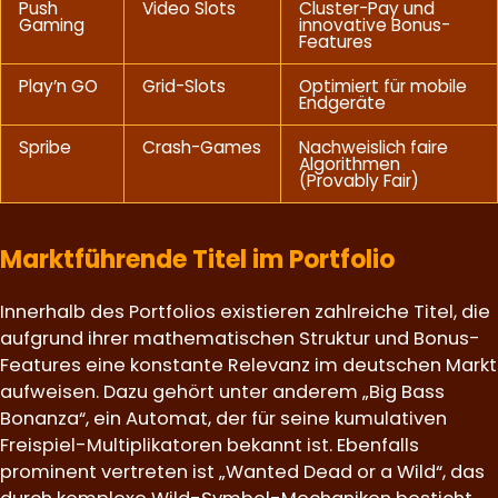
Push
Video Slots
Cluster-Pay und
Gaming
innovative Bonus-
Features
Play’n GO
Grid-Slots
Optimiert für mobile
Endgeräte
Spribe
Crash-Games
Nachweislich faire
Algorithmen
(Provably Fair)
Marktführende Titel im Portfolio
Innerhalb des Portfolios existieren zahlreiche Titel, die
aufgrund ihrer mathematischen Struktur und Bonus-
Features eine konstante Relevanz im deutschen Markt
aufweisen. Dazu gehört unter anderem „Big Bass
Bonanza“, ein Automat, der für seine kumulativen
Freispiel-Multiplikatoren bekannt ist. Ebenfalls
prominent vertreten ist „Wanted Dead or a Wild“, das