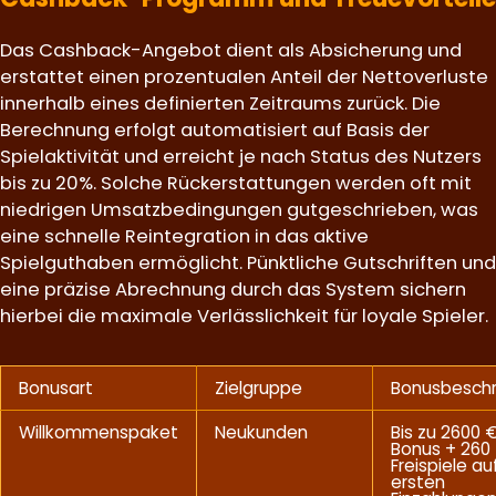
Das Cashback-Angebot dient als Absicherung und
erstattet einen prozentualen Anteil der Nettoverluste
innerhalb eines definierten Zeitraums zurück. Die
Berechnung erfolgt automatisiert auf Basis der
Spielaktivität und erreicht je nach Status des Nutzers
bis zu 20%. Solche Rückerstattungen werden oft mit
niedrigen Umsatzbedingungen gutgeschrieben, was
eine schnelle Reintegration in das aktive
Spielguthaben ermöglicht. Pünktliche Gutschriften und
eine präzise Abrechnung durch das System sichern
hierbei die maximale Verlässlichkeit für loyale Spieler.
Bonusart
Zielgruppe
Bonusbesch
Willkommenspaket
Neukunden
Bis zu 2600 
Bonus + 260
Freispiele au
ersten